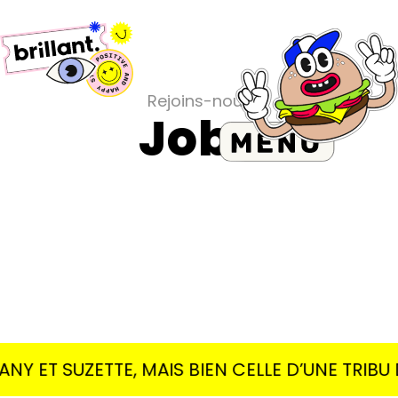
Rejoins-nous
Jobs
NY ET SUZETTE, MAIS BIEN CELLE D’UNE TRIBU