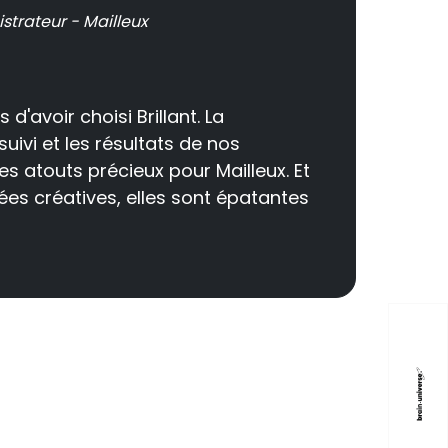
strateur - Mailleux
'avoir choisi Brillant. La
"Br
uivi et les résultats de nos
mêm
 atouts précieux pour Mailleux. Et
mèr
dées créatives, elles sont épatantes
Leu
la 